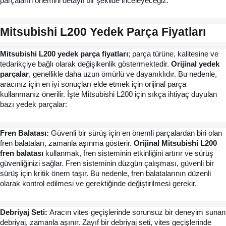
parçaların önemini detaylı bir şekilde inceleyeceğiz.
Mitsubishi L200 Yedek Parça Fiyatları
Mitsubishi L200 yedek parça fiyatları
; parça türüne, kalitesine ve 
tedarikçiye bağlı olarak değişikenlik göstermektedir. 
Orijinal yedek 
parçalar
, genellikle daha uzun ömürlü ve dayanıklıdır. Bu nedenle, 
aracınız için en iyi sonuçları elde etmek için orijinal parça 
kullanmanız önerilir. İşte Mitsubishi L200 için sıkça ihtiyaç duyulan 
bazı yedek parçalar:
Fren Balatası:
 Güvenli bir sürüş için en önemli parçalardan biri olan 
fren balataları, zamanla aşınma gösterir. 
Orijinal Mitsubishi L200 
fren balatası
 kullanmak, fren sisteminin etkinliğini artırır ve sürüş 
güvenliğinizi sağlar. Fren sisteminin düzgün çalışması, güvenli bir 
sürüş için kritik önem taşır. Bu nedenle, fren balatalarının düzenli 
olarak kontrol edilmesi ve gerektiğinde değiştirilmesi gerekir.
Debriyaj Seti: 
Aracın vites geçişlerinde sorunsuz bir deneyim sunan 
debriyaj, zamanla aşınır. Zayıf bir debriyaj seti, vites geçişlerinde 