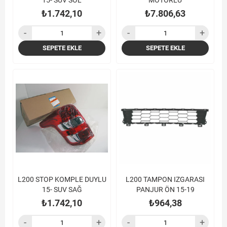
15- SUV SOL
MOTORLU
₺1.742,10
₺7.806,63
SEPETE EKLE
SEPETE EKLE
L200 STOP KOMPLE DUYLU
L200 TAMPON IZGARASI
15- SUV SAĞ
PANJUR ÖN 15-19
₺1.742,10
₺964,38