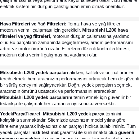
çalışmamasına veya performans kaybına neden olabilir. Bu nedenle 
elektrik sisteminin düzgün çalıştığından emin olmak önemlidir.
Hava Filtreleri ve Yağ Filtreleri: 
Temiz hava ve yağ filtreleri, 
motorun verimli çalışması için gereklidir. 
Mitsubishi L200 hava 
filtreleri ve yağ filtreleri
, motorun düzgün çalışmasına yardımcı 
olur. Bu parçaların zamanında değiştirilmesi, aracın performansını 
artırır ve motor ömrünü uzatır. Filtrelerin düzenli kontrol edilmesi, 
motorun daha verimli çalışmasına yardımcı olur.
Mitsubishi L200 yedek parçaları
 alırken, kaliteli ve orijinal ürünleri 
tercih etmek, hem aracınızın performansını artıracak hem de güvenli 
bir sürüş deneyimi sağlayacaktır. Doğru yedek parçaları seçmek, 
aracınızın ömrünü uzatacak ve performansını artıracaktır. 
Mitsubishi L200 yedek parçalarını 
temin etmek için güvenilir bir 
tedarikçi ile çalışmak her zaman en iyi sonucu verecektir.
YedekParçaTicaret
, 
Mitsubishi L200 yedek parça
 teminini 
kolaylıkla sunmaktadır. Sitemizde aracınızın model yılına göre 
filtreleme yaparak ihtiyacınız olan parçayı hızlıca bulabilirsiniz. Tüm 
yedek parçalar 
hızlı teslimat 
garantisi ile sunulmakta olup 
güvenli 
ödeme seçenekleri
 ile siparişlerinizi kolayca tamamlayabilirsiniz. 