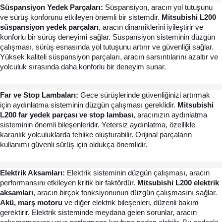
Süspansiyon Yedek Parçaları: 
Süspansiyon, aracın yol tutuşunu 
ve sürüş konforunu etkileyen önemli bir sistemdir. 
Mitsubishi L200 
süspansiyon yedek parçaları
, aracın dinamiklerini iyileştirir ve 
konforlu bir sürüş deneyimi sağlar. Süspansiyon sisteminin düzgün 
çalışması, sürüş esnasında yol tutuşunu artırır ve güvenliği sağlar. 
Yüksek kaliteli süspansiyon parçaları, aracın sarsıntılarını azaltır ve 
yolculuk sırasında daha konforlu bir deneyim sunar.
Far ve Stop Lambaları: 
Gece sürüşlerinde güvenliğinizi artırmak 
için aydınlatma sisteminin düzgün çalışması gereklidir. 
Mitsubishi 
L200 far yedek parçası ve stop lambası
, aracınızın aydınlatma 
sisteminin önemli bileşenleridir. Yetersiz aydınlatma, özellikle 
karanlık yolculuklarda tehlike oluşturabilir. Orijinal parçaların 
kullanımı güvenli sürüş için oldukça önemlidir.
Elektrik Aksamları:
 Elektrik sisteminin düzgün çalışması, aracın 
performansını etkileyen kritik bir faktördür. 
Mitsubishi L200 elektrik 
aksamları
, aracın birçok fonksiyonunun düzgün çalışmasını sağlar. 
Akü, marş motoru 
ve diğer elektrik bileşenleri, düzenli bakım 
gerektirir. Elektrik sisteminde meydana gelen sorunlar, aracın 