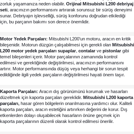
zorluk yaşamanıza neden olabilir. 
Orijinal Mitsubishi L200 debriyaj 
seti
, aracınızın performansını artırarak sorunsuz bir sürüş deneyimi 
sunar. Debriyajın işlevselliği, sürüş konforunu doğrudan etkilediği 
için, bu parçanın bakımı son derece önemlidir.
Motor Yedek Parçaları: 
Mitsubishi L200’un motoru, aracın en kritik 
bileşenidir. Motorun düzgün çalışabilmesi için gerekli olan 
Mitsubishi 
L200 motor yedek parçaları supaplar
, 
contalar
 ve 
pistonlar
 gibi 
temel bileşenleri içerir. Motor parçalarının zamanında kontrol 
edilmesi ve gerektiğinde değiştirilmesi, aracınızın performansını 
artırır. Motor performansında düşüş veya herhangi bir sorun tespit 
edildiğinde ilgili yedek parçaların değiştirilmesi hayati önem taşır.
Kaporta Parçaları: 
Aracın dış görünümünü korumak ve hasarları 
düzeltmek için kaporta parçaları gereklidir. 
Mitsubishi L200 kaporta 
parçaları,
 hasar gören bölgelerin onarılmasına yardımcı olur. Kaliteli 
kaporta parçaları, aracın estetiğini artırırken değerini de korur. Dış 
etkenlerden dolayı oluşabilecek hasarların önüne geçmek için 
kaporta parçalarının düzenli olarak kontrol edilmesi önerilir.