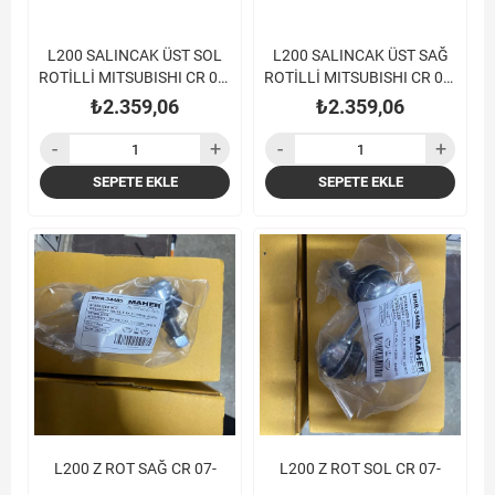
L200 SALINCAK ÜST SOL
L200 SALINCAK ÜST SAĞ
ROTİLLİ MITSUBISHI CR 09-
ROTİLLİ MITSUBISHI CR 09-
TEK KABİN
TEK KABİN
₺2.359,06
₺2.359,06
SEPETE EKLE
SEPETE EKLE
L200 Z ROT SAĞ CR 07-
L200 Z ROT SOL CR 07-