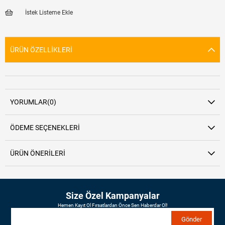
İstek Listeme Ekle
ÜRÜN ÖZELLIKLERI
YORUMLAR
(0)
ÖDEME SEÇENEKLERI
ÜRÜN ÖNERILERI
Size Özel Kampanyalar
Hemen Kayıt Ol Fırsatlardan Önce Sen Haberdar Ol!
Gönder