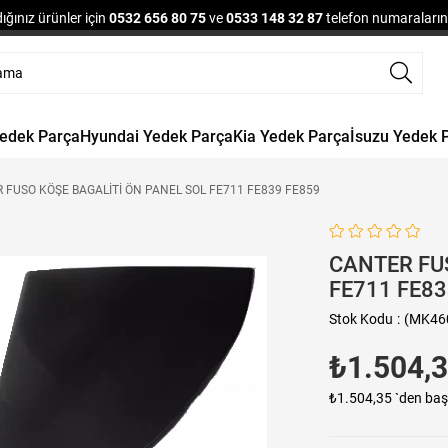
ğınız ürünler için
0532 656 80 75
ve
0533 148 32 87
telefon numaralarınd
Yedek Parça
Hyundai Yedek Parça
Kia Yedek Parça
İsuzu Yedek 
 FUSO KÖŞE BAGALİTİ ÖN PANEL SOL FE711 FE839 FE859
CANTER FU
FE711 FE83
Stok Kodu
(MK46
₺1.504,
₺1.504,35
`den baş