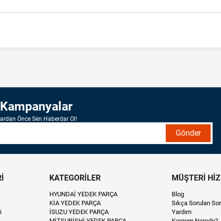
 Kampanyalar
lardan Önce Sen Haberdar Ol!
Gönder
İ
KATEGORİLER
MÜŞTERİ Hİ
HYUNDAİ YEDEK PARÇA
Blog
KİA YEDEK PARÇA
Sıkça Sorulan Sor
i
İSUZU YEDEK PARÇA
Yardım
MİTSUBİSHİ YEDEK PARÇA
Kargom Nerede?