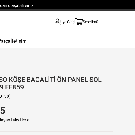
an ulaşabilirsiniz.
Üye Girişi
Sepetim
0
Parça
İletişim
SO KÖŞE BAGALİTİ ÖN PANEL SOL
9 FE859
0130)
35
layan taksitlerle