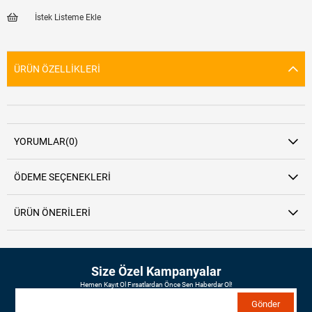
İstek Listeme Ekle
ÜRÜN ÖZELLIKLERI
YORUMLAR
(0)
ÖDEME SEÇENEKLERI
ÜRÜN ÖNERILERI
Size Özel Kampanyalar
Hemen Kayıt Ol Fırsatlardan Önce Sen Haberdar Ol!
Gönder